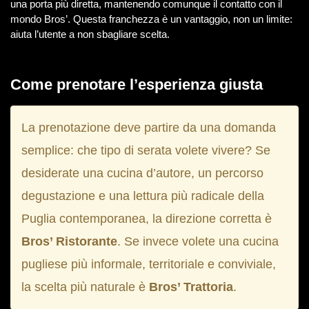
una porta più diretta, mantenendo comunque il contatto con il
mondo Bros’. Questa franchezza è un vantaggio, non un limite:
aiuta l’utente a non sbagliare scelta.
Come prenotare l’esperienza giusta
La prenotazione deve partire da una domanda
semplice: che tipo di serata volete vivere? Se
desiderate una cucina d’autore, un percorso
degustazione e una lettura più radicale della
Puglia contemporanea, la direzione corretta è
Bros’ Ristorante
. Se invece volete una cucina
pugliese più informale, territoriale e conviviale,
la scelta più naturale è
Bros’ Trattoria
.