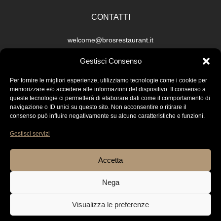
CONTATTI
welcome@brosrestaurant.it
Ristorante: +39 351 661 5513
Gestisci Consenso
Trattoria: +39 080 236 0495
Per fornire le migliori esperienze, utilizziamo tecnologie come i cookie per
memorizzare e/o accedere alle informazioni del dispositivo. Il consenso a
queste tecnologie ci permetterà di elaborare dati come il comportamento di
NOTE LEGALI
navigazione o ID unici su questo sito. Non acconsentire o ritirare il
consenso può influire negativamente su alcune caratteristiche e funzioni.
Termini e Condizioni
Gestisci servizi
Cookie Policy
Privacy Policy
Accetta
Nega
Visualizza le preferenze
© COPYRIGHT 2026. POWERED BY REALIZZAZIONE SITI
ECOMMERCE, APP, SEO
KEIDEA SRL