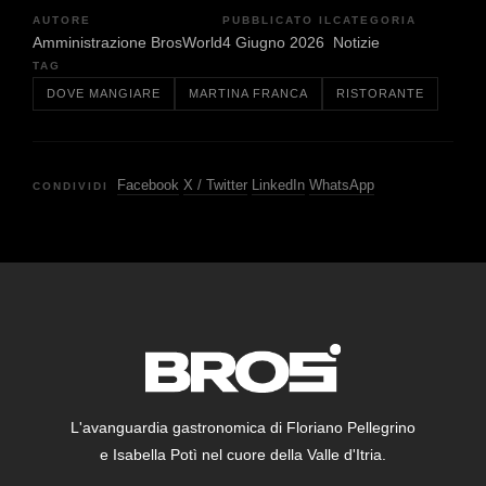
AUTORE
PUBBLICATO IL
CATEGORIA
Amministrazione BrosWorld
4 Giugno 2026
Notizie
TAG
DOVE MANGIARE
MARTINA FRANCA
RISTORANTE
Facebook
X / Twitter
LinkedIn
WhatsApp
CONDIVIDI
L'avanguardia gastronomica di Floriano Pellegrino
e Isabella Potì nel cuore della Valle d'Itria.