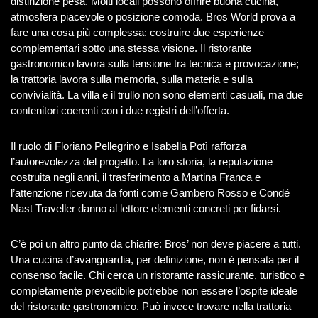
distinzione pesa. Molti locali possono offrire buona cucina,
atmosfera piacevole o posizione comoda. Bros World prova a
fare una cosa più complessa: costruire due esperienze
complementari sotto una stessa visione. Il ristorante
gastronomico lavora sulla tensione tra tecnica e provocazione;
la trattoria lavora sulla memoria, sulla materia e sulla
convivialità. La villa e il trullo non sono elementi casuali, ma due
contenitori coerenti con i due registri dell’offerta.
Il ruolo di Floriano Pellegrino e Isabella Potì rafforza
l’autorevolezza del progetto. La loro storia, la reputazione
costruita negli anni, il trasferimento a Martina Franca e
l’attenzione ricevuta da fonti come Gambero Rosso e Condé
Nast Traveller danno al lettore elementi concreti per fidarsi.
C’è poi un altro punto da chiarire: Bros’ non deve piacere a tutti.
Una cucina d’avanguardia, per definizione, non è pensata per il
consenso facile. Chi cerca un ristorante rassicurante, turistico e
completamente prevedibile potrebbe non essere l’ospite ideale
del ristorante gastronomico. Può invece trovare nella trattoria